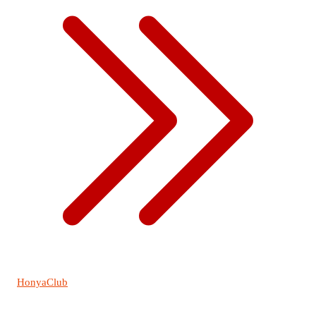
HonyaClub