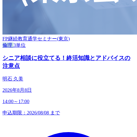
FP継続教育通学セミナー(東京)
倫理
3単位
シニア相談に役立てる！終活知識とアドバイスの
注意点
明石 久美
2026年8月8日
14:00～17:00
申込期限：2026/08/08 まで