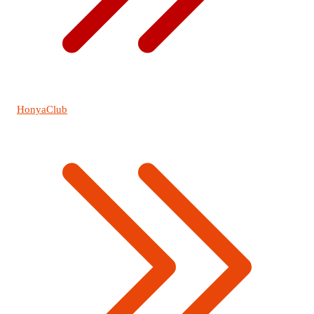
HonyaClub