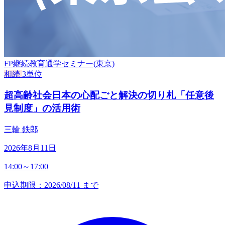
FP継続教育通学セミナー(東京)
相続
3単位
超高齢社会日本の心配ごと解決の切り札「任意後
見制度」の活用術
三輪 鉄郎
2026年8月11日
14:00～17:00
申込期限：2026/08/11 まで