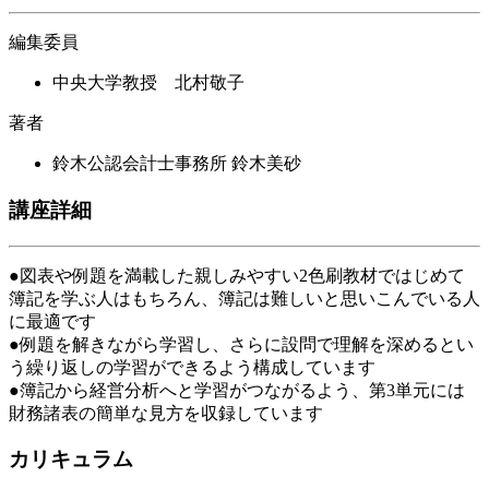
編集委員
中央大学教授 北村敬子
著者
鈴木公認会計士事務所 鈴木美砂
講座詳細
●図表や例題を満載した親しみやすい2色刷教材ではじめて
簿記を学ぶ人はもちろん、簿記は難しいと思いこんでいる人
に最適です
●例題を解きながら学習し、さらに設問で理解を深めるとい
う繰り返しの学習ができるよう構成しています
●簿記から経営分析へと学習がつながるよう、第3単元には
財務諸表の簡単な見方を収録しています
カリキュラム