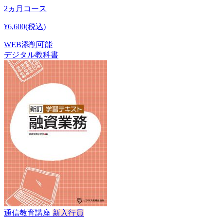
2ヵ月コース
¥6,600
(税込)
WEB添削可能
デジタル教科書
通信教育講座
新入行員