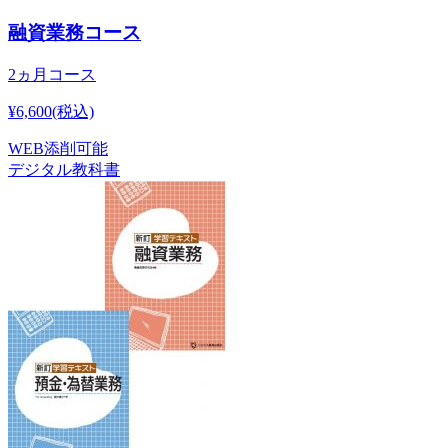
融資業務コース
2ヵ月コース
¥6,600
(税込)
WEB添削可能
デジタル教科書