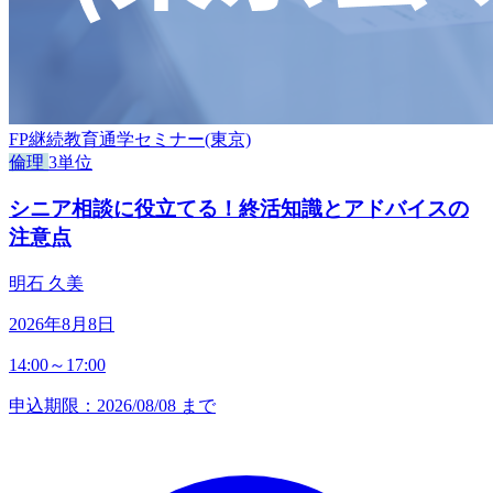
FP継続教育通学セミナー(東京)
倫理
3単位
シニア相談に役立てる！終活知識とアドバイスの
注意点
明石 久美
2026年8月8日
14:00～17:00
申込期限：2026/08/08 まで