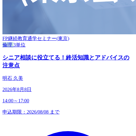
FP継続教育通学セミナー(東京)
倫理
3単位
シニア相談に役立てる！終活知識とアドバイスの
注意点
明石 久美
2026年8月8日
14:00～17:00
申込期限：2026/08/08 まで