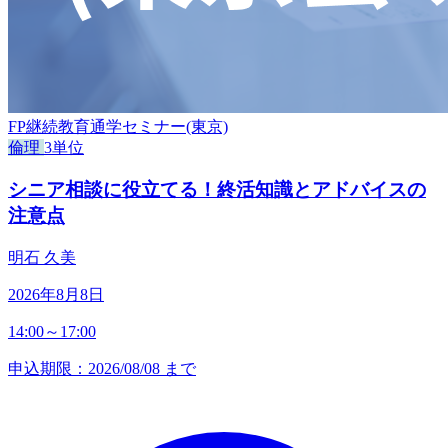
FP継続教育通学セミナー(東京)
倫理
3単位
シニア相談に役立てる！終活知識とアドバイスの
注意点
明石 久美
2026年8月8日
14:00～17:00
申込期限：2026/08/08 まで