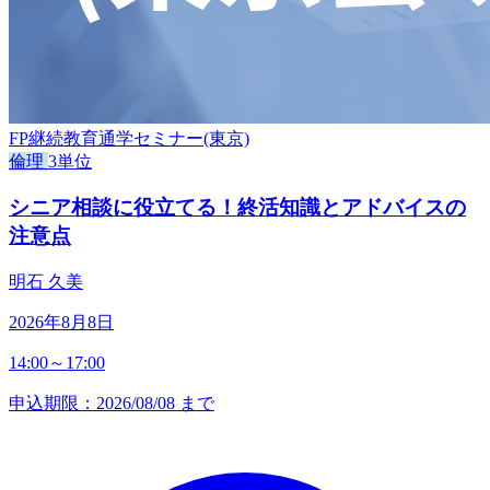
FP継続教育通学セミナー(東京)
倫理
3単位
シニア相談に役立てる！終活知識とアドバイスの
注意点
明石 久美
2026年8月8日
14:00～17:00
申込期限：2026/08/08 まで