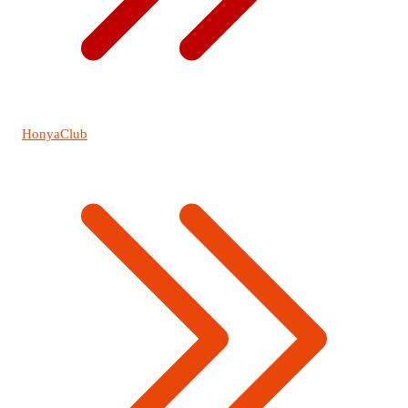
HonyaClub