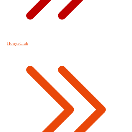
HonyaClub