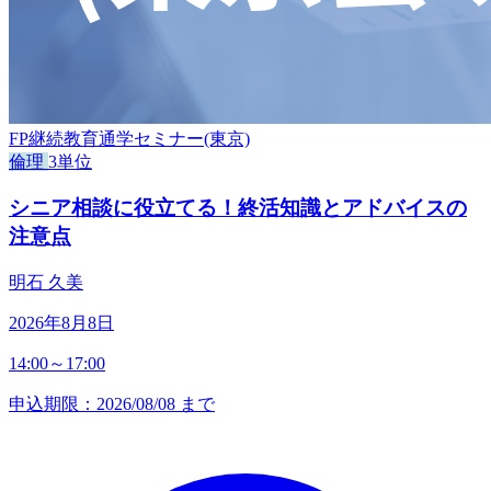
FP継続教育通学セミナー(東京)
倫理
3単位
シニア相談に役立てる！終活知識とアドバイスの
注意点
明石 久美
2026年8月8日
14:00～17:00
申込期限：2026/08/08 まで